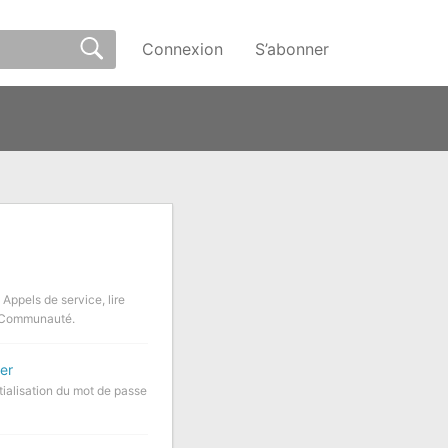
Connexion
S’abonner
Appels de service, lire
e Communauté.
ser
tialisation du mot de passe