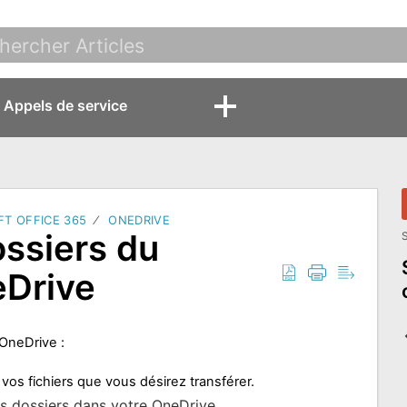
Appels de service
T OFFICE 365
ONEDRIVE
ossiers du
S
eDrive
OneDrive :
os fichiers que vous désirez transférer.
s dossiers dans votre OneDrive.