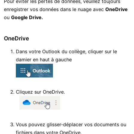
P
our éviter les pertes de
données
,
veuillez toujours
enregistrer vos données dans le nuage
avec
OneDrive
o
u
Google Drive
.
OneDrive
Dans votre Outlook du collège, cliquer sur le
damier
en haut à gauche
Cliquez sur OneDrive
.
Vous pouvez glisser-déplacer vo
s
document
s
ou
fichier
s
dans votre OneDrive.