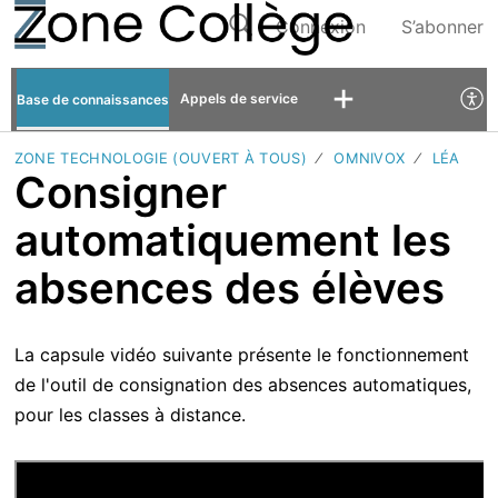
Connexion
S’abonner
Appels de service
Base de connaissances
ZONE TECHNOLOGIE (OUVERT À TOUS)
OMNIVOX
LÉA
Consigner
automatiquement les
absences des élèves
La capsule vidéo suivante présente le fonctionnement
de l'outil de consignation des absences automatiques,
pour les classes à distance.