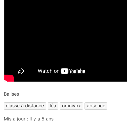
Balises
classe à distance
léa
omnivox
absence
Mis à jour :
Il y a 5 ans